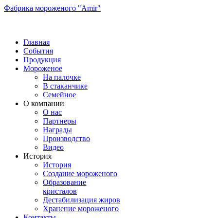
Фабрика мороженого "Amir"
Главная
События
Продукция
Мороженое
На палочке
В стаканчике
Семейное
О компании
О нас
Партнеры
Награды
Производство
Видео
История
История
Создание мороженого
Образование
кристалов
Дестабилизация жиров
Хранение мороженого
Контакты