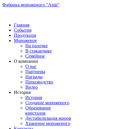
Фабрика мороженого "Amir"
Главная
События
Продукция
Мороженое
На палочке
В стаканчике
Семейное
О компании
О нас
Партнеры
Награды
Производство
Видео
История
История
Создание мороженого
Образование
кристалов
Дестабилизация жиров
Хранение мороженого
Контакты