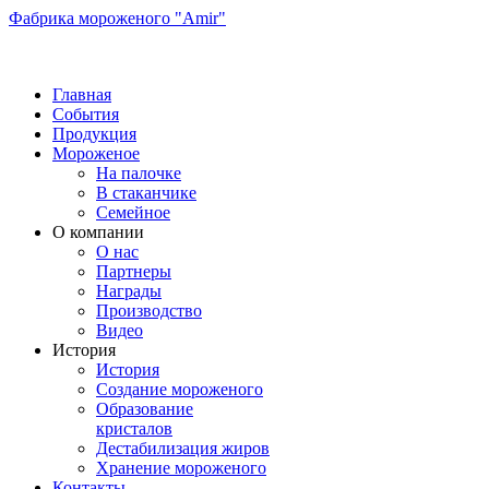
Фабрика мороженого "Amir"
Главная
События
Продукция
Мороженое
На палочке
В стаканчике
Семейное
О компании
О нас
Партнеры
Награды
Производство
Видео
История
История
Создание мороженого
Образование
кристалов
Дестабилизация жиров
Хранение мороженого
Контакты