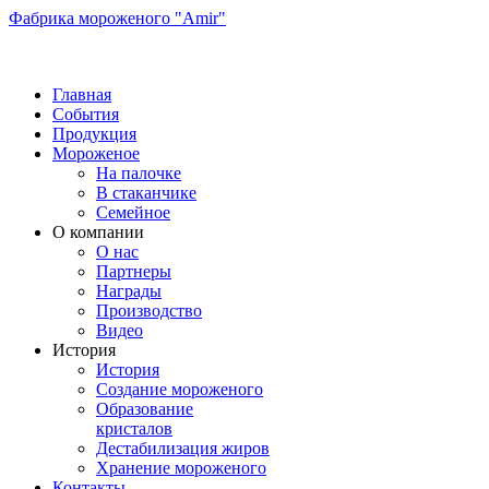
Фабрика мороженого "Amir"
Главная
События
Продукция
Мороженое
На палочке
В стаканчике
Семейное
О компании
О нас
Партнеры
Награды
Производство
Видео
История
История
Создание мороженого
Образование
кристалов
Дестабилизация жиров
Хранение мороженого
Контакты